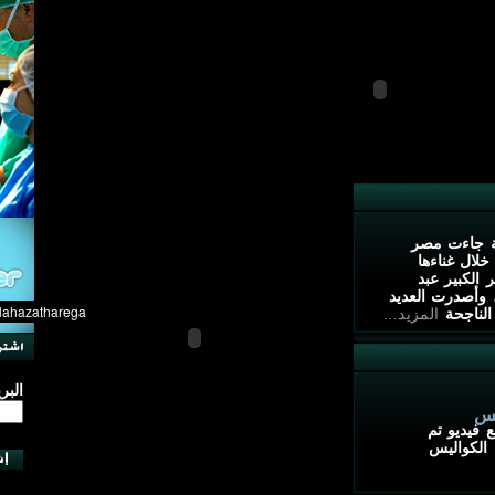
ة جاءت مصر
لال غناءها
 الكبير عبد
 وأصدرت العديد
الناجحة
المزيد...
البر
يس
 فيديو تم
الكواليس